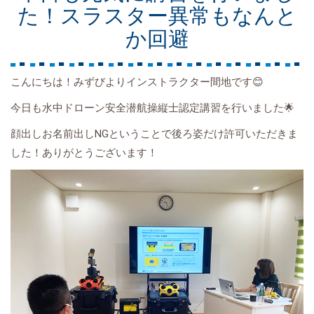
た！スラスター異常もなんと
か回避
こんにちは！みずびよりインストラクター間地です😊
今日も水中ドローン安全潜航操縦士認定講習を行いました🌟
顔出しお名前出しNGということで後ろ姿だけ許可いただきま
した！ありがとうございます！